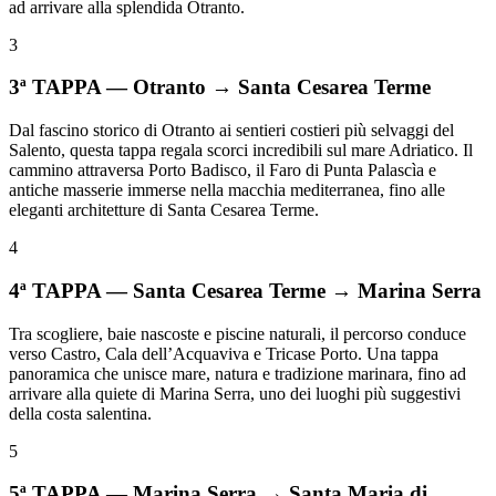
ad arrivare alla splendida Otranto.
3
3ª TAPPA — Otranto → Santa Cesarea Terme
Dal fascino storico di Otranto ai sentieri costieri più selvaggi del
Salento, questa tappa regala scorci incredibili sul mare Adriatico. Il
cammino attraversa Porto Badisco, il Faro di Punta Palascìa e
antiche masserie immerse nella macchia mediterranea, fino alle
eleganti architetture di Santa Cesarea Terme.
4
4ª TAPPA — Santa Cesarea Terme → Marina Serra
Tra scogliere, baie nascoste e piscine naturali, il percorso conduce
verso Castro, Cala dell’Acquaviva e Tricase Porto. Una tappa
panoramica che unisce mare, natura e tradizione marinara, fino ad
arrivare alla quiete di Marina Serra, uno dei luoghi più suggestivi
della costa salentina.
5
5ª TAPPA — Marina Serra → Santa Maria di