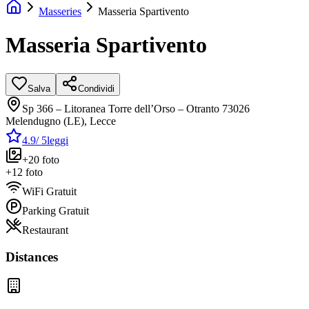
Masseries
Masseria Spartivento
Masseria Spartivento
Salva
Condividi
Sp 366 – Litoranea Torre dell’Orso – Otranto 73026
Melendugno (LE)
,
Lecce
4.9
/ 5
leggi
+
20
foto
+
12
foto
WiFi Gratuit
Parking Gratuit
Restaurant
Distances