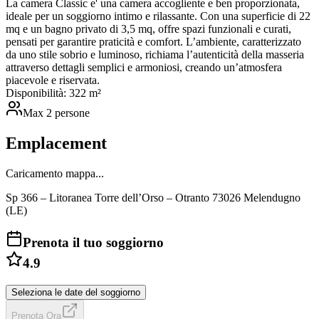
La camera Classic e' una camera accogliente e ben proporzionata,
ideale per un soggiorno intimo e rilassante. Con una superficie di 22
mq e un bagno privato di 3,5 mq, offre spazi funzionali e curati,
pensati per garantire praticità e comfort. L’ambiente, caratterizzato
da uno stile sobrio e luminoso, richiama l’autenticità della masseria
attraverso dettagli semplici e armoniosi, creando un’atmosfera
piacevole e riservata.
Disponibilità:
3
22
m²
Max
2
persone
Emplacement
Caricamento mappa...
Sp 366 – Litoranea Torre dell’Orso – Otranto 73026 Melendugno
(LE)
Prenota il tuo soggiorno
4.9
Seleziona le date del soggiorno
Prenota Ora