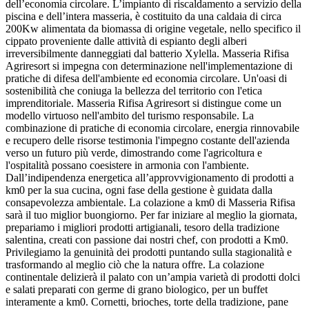
dell’economia circolare. L’impianto di riscaldamento a servizio della
piscina e dell’intera masseria, è costituito da una caldaia di circa
200Kw alimentata da biomassa di origine vegetale, nello specifico il
cippato proveniente dalle attività di espianto degli alberi
irreversibilmente danneggiati dal batterio Xylella. Masseria Rifisa
Agriresort si impegna con determinazione nell'implementazione di
pratiche di difesa dell'ambiente ed economia circolare. Un'oasi di
sostenibilità che coniuga la bellezza del territorio con l'etica
imprenditoriale. Masseria Rifisa Agriresort si distingue come un
modello virtuoso nell'ambito del turismo responsabile. La
combinazione di pratiche di economia circolare, energia rinnovabile
e recupero delle risorse testimonia l'impegno costante dell'azienda
verso un futuro più verde, dimostrando come l'agricoltura e
l'ospitalità possano coesistere in armonia con l'ambiente.
Dall’indipendenza energetica all’approvvigionamento di prodotti a
km0 per la sua cucina, ogni fase della gestione è guidata dalla
consapevolezza ambientale. La colazione a km0 di Masseria Rifisa
sarà il tuo miglior buongiorno. Per far iniziare al meglio la giornata,
prepariamo i migliori prodotti artigianali, tesoro della tradizione
salentina, creati con passione dai nostri chef, con prodotti a Km0.
Privilegiamo la genuinità dei prodotti puntando sulla stagionalità e
trasformando al meglio ciò che la natura offre. La colazione
continentale delizierà il palato con un’ampia varietà di prodotti dolci
e salati preparati con germe di grano biologico, per un buffet
interamente a km0. Cornetti, brioches, torte della tradizione, pane