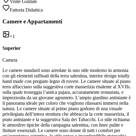
Visite Guidate
Fattoria Didattica
Camere e Appartamenti
+
1
Superior
Camera
Le camere standard sono arredate in uno stile moderno in armonia
con gli elementi raffinati della terra salentina, interior design totally
hand made con pregiato legno di rovere. Le camere situate al piano
terra affacciano sulla suggestiva corte masserizia risalente al XVIIs.
sulla quale troneggia l’antica pajara, accuratamente restaurata, e
impreziosita da un giovane agrumeto. L’ampio giardino antistante è
il panorama ideale per coloro che vogliono rilassarsi immersi nella
natura. Le camere situate al primo piano godono di una visuale
privilegiata dell’intera struttura che abbraccia la corte masserizia, il
prato antistante e la suggestiva Sala dei Tabacchi. Lo stile richiama
le atmosfere tipiche della campagna salentina, con linee pulite e
finiture essenziali. Le camere sono dotate di tutti i comfort per
un’esperienza autentica, lo stile unico e inconfondibile rispecchia