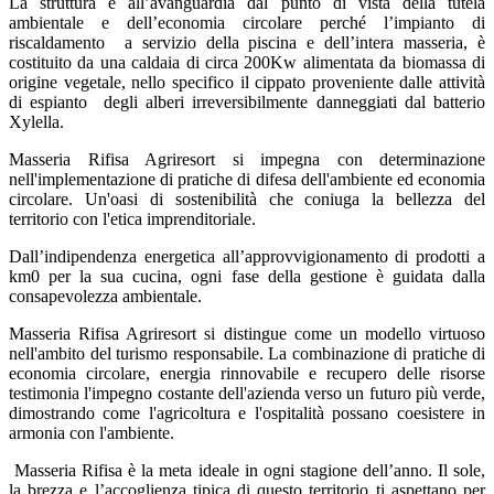
La struttura è all’avanguardia dal punto di vista della tutela
ambientale e dell’economia circolare perché l’impianto di
riscaldamento a servizio della piscina e dell’intera masseria, è
costituito da una caldaia di circa 200Kw alimentata da biomassa di
origine vegetale, nello specifico il cippato proveniente dalle attività
di espianto degli alberi irreversibilmente danneggiati dal batterio
Xylella.
Masseria Rifisa Agriresort si impegna con determinazione
nell'implementazione di pratiche di difesa dell'ambiente ed economia
circolare. Un'oasi di sostenibilità che coniuga la bellezza del
territorio con l'etica imprenditoriale.
Dall’indipendenza energetica all’approvvigionamento di prodotti a
km0 per la sua cucina, ogni fase della gestione è guidata dalla
consapevolezza ambientale.
Masseria Rifisa Agriresort si distingue come un modello virtuoso
nell'ambito del turismo responsabile. La combinazione di pratiche di
economia circolare, energia rinnovabile e recupero delle risorse
testimonia l'impegno costante dell'azienda verso un futuro più verde,
dimostrando come l'agricoltura e l'ospitalità possano coesistere in
armonia con l'ambiente.
Masseria Rifisa è la meta ideale in ogni stagione dell’anno. Il sole,
la brezza e l’accoglienza tipica di questo territorio ti aspettano per