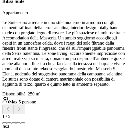
Rifisa Suite
Appartamento
Le Suite sono arredate in uno stile moderno in armonia con gli
elementi raffinati della terra salentina, interior design totally hand
made con pregiato legno di rovere. Le più spaziose e luminose tra le
Accomodation della Masseria. Un ampio soggiorno accoglie gli
ospiti in un’atmosfera calda, dove i raggi del sole filtrano dalla
finestra fronti stante l’ingresso, che dà sull’impareggiabile panorama
della Serra Salentina. Le zone living, accuratamente impreziosie con
arredi realizzati su misura, donano ampio respiro all’ambiente grazie
anche alla porta finestra che affaccia sulla terrazza nella quale vivere
momenti di assoluto relax sorseggiando i nostri vini Masseria S.
Elena, godendo del suggestivo panorama della campagna salentina.
Le suites sono dotate di camera matrimoniale con possibilità di
aggiunta di terzo, quarto e quinto letto in ambiente separato.
Disponibilità:
2
50
m²
Max
5
persone
1
/
5