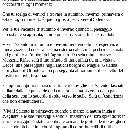
coccolarti in ogni momento.
Che tu scelga di venirci a trovare in autunno, inverno, primavera o
estate, ogni momento è quello giusto per vivere il Salento.
Per le tue vacanze d’ autunno e inverno quando il paesaggio
circostante si appisola, dando una sensazione di pace assoluta.
Vivi il Salento in autunno e inverno, rendendo la tua esperienza
unica grazie alla nostra piscina esterna calda, una perla incastonata
nel giardino all’ombra dell’agrumeto. Da settembre a marzo
Masseria Rifisa sarà il tuo rifugio di tranquillità tra una visita a
Lecce, una passeggiata negli antichi borghi di Maglie, Galatina,
Corigliano d’Otranto o una passeggiata al tramonto al cospetto del
nostro meraviglioso mare.
E dopo una giornata trascorsa tra le meraviglie del Salento, lasciati
cullare dalle acque calde della nostra piscina, avvolto dalla pace
della sera con lo sguardo rivolto verso le stelle. Sarà un’esperienza
che non dimenticherai.
Vivi il Salento in primavera quando a marzo la natura inizia a
svegliarsi e le sue meraviglie sono al massimo del loro splendore; in
aprile e maggio l’estate salentina è ormai alle porte e le meravigliose
coste adriatiche e ioniche si tingono di colori incredibili tutti da