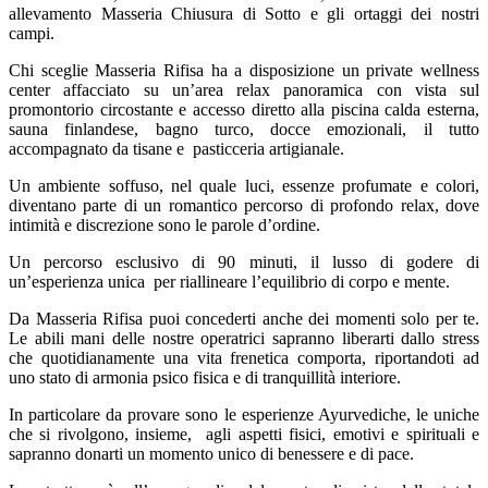
allevamento Masseria Chiusura di Sotto e gli ortaggi dei nostri
campi.
Chi sceglie Masseria Rifisa ha a disposizione un private wellness
center affacciato su un’area relax panoramica con vista sul
promontorio circostante e accesso diretto alla piscina calda esterna,
sauna finlandese, bagno turco, docce emozionali, il tutto
accompagnato da tisane e pasticceria artigianale.
Un ambiente soffuso, nel quale luci, essenze profumate e colori,
diventano parte di un romantico percorso di profondo relax, dove
intimità e discrezione sono le parole d’ordine.
Un percorso esclusivo di 90 minuti, il lusso di godere di
un’esperienza unica per riallineare l’equilibrio di corpo e mente.
Da Masseria Rifisa puoi concederti anche dei momenti solo per te.
Le abili mani delle nostre operatrici sapranno liberarti dallo stress
che quotidianamente una vita frenetica comporta, riportandoti ad
uno stato di armonia psico fisica e di tranquillità interiore.
In particolare da provare sono le esperienze Ayurvediche, le uniche
che si rivolgono, insieme, agli aspetti fisici, emotivi e spirituali e
sapranno donarti un momento unico di benessere e di pace.