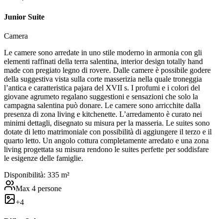
Junior Suite
Camera
Le camere sono arredate in uno stile moderno in armonia con gli
elementi raffinati della terra salentina, interior design totally hand
made con pregiato legno di rovere. Dalle camere è possibile godere
della suggestiva vista sulla corte masserizia nella quale troneggia
l’antica e caratteristica pajara del XVII s. I profumi e i colori del
giovane agrumeto regalano suggestioni e sensazioni che solo la
campagna salentina può donare. Le camere sono arricchite dalla
presenza di zona living e kitchenette. L’arredamento è curato nei
minimi dettagli, disegnato su misura per la masseria. Le suites sono
dotate di letto matrimoniale con possibilità di aggiungere il terzo e il
quarto letto. Un angolo cottura completamente arredato e una zona
living progettata su misura rendono le suites perfette per soddisfare
le esigenze delle famiglie.
Disponibilità:
3
35
m²
Max
4
persone
+
4