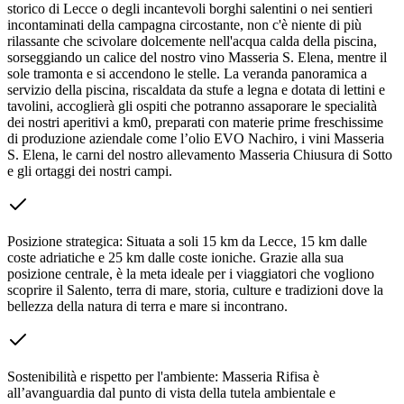
storico di Lecce o degli incantevoli borghi salentini o nei sentieri
incontaminati della campagna circostante, non c'è niente di più
rilassante che scivolare dolcemente nell'acqua calda della piscina,
sorseggiando un calice del nostro vino Masseria S. Elena, mentre il
sole tramonta e si accendono le stelle. La veranda panoramica a
servizio della piscina, riscaldata da stufe a legna e dotata di lettini e
tavolini, accoglierà gli ospiti che potranno assaporare le specialità
dei nostri aperitivi a km0, preparati con materie prime freschissime
di produzione aziendale come l’olio EVO Nachiro, i vini Masseria
S. Elena, le carni del nostro allevamento Masseria Chiusura di Sotto
e gli ortaggi dei nostri campi.
Posizione strategica: Situata a soli 15 km da Lecce, 15 km dalle
coste adriatiche e 25 km dalle coste ioniche. Grazie alla sua
posizione centrale, è la meta ideale per i viaggiatori che vogliono
scoprire il Salento, terra di mare, storia, culture e tradizioni dove la
bellezza della natura di terra e mare si incontrano.
Sostenibilità e rispetto per l'ambiente: Masseria Rifisa è
all’avanguardia dal punto di vista della tutela ambientale e