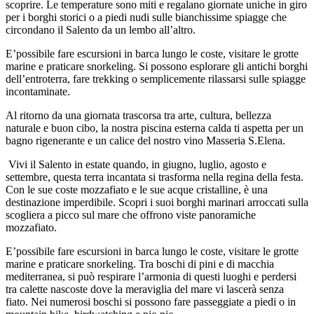
scoprire. Le temperature sono miti e regalano giornate uniche in giro
per i borghi storici o a piedi nudi sulle bianchissime spiagge che
circondano il Salento da un lembo all’altro.
E’possibile fare escursioni in barca lungo le coste, visitare le grotte
marine e praticare snorkeling. Si possono esplorare gli antichi borghi
dell’entroterra, fare trekking o semplicemente rilassarsi sulle spiagge
incontaminate.
Al ritorno da una giornata trascorsa tra arte, cultura, bellezza
naturale e buon cibo, la nostra piscina esterna calda ti aspetta per un
bagno rigenerante e un calice del nostro vino Masseria S.Elena.
Vivi il Salento in estate quando, in giugno, luglio, agosto e
settembre, questa terra incantata si trasforma nella regina della festa.
Con le sue coste mozzafiato e le sue acque cristalline, è una
destinazione imperdibile. Scopri i suoi borghi marinari arroccati sulla
scogliera a picco sul mare che offrono viste panoramiche
mozzafiato.
E’possibile fare escursioni in barca lungo le coste, visitare le grotte
marine e praticare snorkeling. Tra boschi di pini e di macchia
mediterranea, si può respirare l’armonia di questi luoghi e perdersi
tra calette nascoste dove la meraviglia del mare vi lascerà senza
fiato. Nei numerosi boschi si possono fare passeggiate a piedi o in