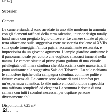
+
1
Superior
Camera
Le camere standard sono arredate in uno stile moderno in armonia
con gli elementi raffinati della terra salentina, interior design totally
hand made con pregiato legno di rovere. Le camere situate al piano
terra affacciano sulla suggestiva corte masserizia risalente al XVIIs.
sulla quale troneggia l’antica pajara, accuratamente restaurata, e
impreziosita da un giovane agrumeto. L’ampio giardino antistante è
il panorama ideale per coloro che vogliono rilassarsi immersi nella
natura. Le camere situate al primo piano godono di una visuale
privilegiata dell’intera struttura che abbraccia la corte masserizia, il
prato antistante e la suggestiva Sala dei Tabacchi. Lo stile richiama
le atmosfere tipiche della campagna salentina, con linee pulite e
finiture essenziali. Le camere sono dotate di tutti i comfort per
un’esperienza autentica, lo stile unico e inconfondibile rispecchia
una raffinata semplicità ed eleganza.La struttura è dotata di una
camera con tutti i comfort necessari per ospitare persone
diversamente abili.
Disponibilità:
6
25
m²