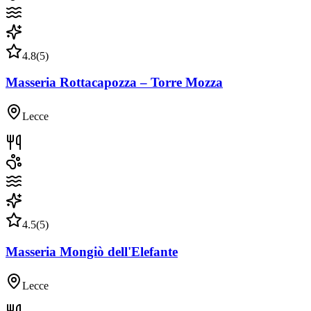
4.8
(
5
)
Masseria Rottacapozza – Torre Mozza
Lecce
4.5
(
5
)
Masseria Mongiò dell'Elefante
Lecce