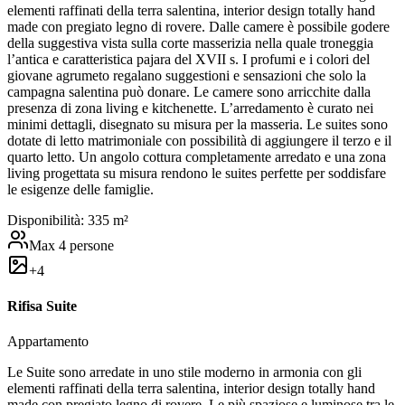
elementi raffinati della terra salentina, interior design totally hand
made con pregiato legno di rovere. Dalle camere è possibile godere
della suggestiva vista sulla corte masserizia nella quale troneggia
l’antica e caratteristica pajara del XVII s. I profumi e i colori del
giovane agrumeto regalano suggestioni e sensazioni che solo la
campagna salentina può donare. Le camere sono arricchite dalla
presenza di zona living e kitchenette. L’arredamento è curato nei
minimi dettagli, disegnato su misura per la masseria. Le suites sono
dotate di letto matrimoniale con possibilità di aggiungere il terzo e il
quarto letto. Un angolo cottura completamente arredato e una zona
living progettata su misura rendono le suites perfette per soddisfare
le esigenze delle famiglie.
Disponibilità:
3
35
m²
Max
4
persone
+
4
Rifisa Suite
Appartamento
Le Suite sono arredate in uno stile moderno in armonia con gli
elementi raffinati della terra salentina, interior design totally hand
made con pregiato legno di rovere. Le più spaziose e luminose tra le