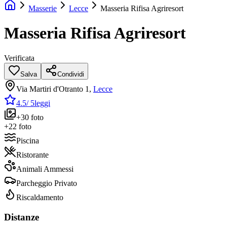
Masserie
Lecce
Masseria Rifisa Agriresort
Masseria Rifisa Agriresort
Verificata
Salva
Condividi
Via Martiri d'Otranto 1
,
Lecce
4.5
/ 5
leggi
+
30
foto
+
22
foto
Piscina
Ristorante
Animali Ammessi
Parcheggio Privato
Riscaldamento
Distanze