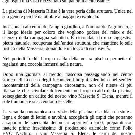
agli ospiti una vista mozzafiato sul panorama circostante.
La piscina di Masseria Rifisa è la vera perla della struttura. Unica nel
suo genere perché da ottobre a maggio è riscaldata.
Incastonata al centro dell’ampio giardino, all’ombra dell’agrumeto, è
il luogo ideale per coloro che vogliono godere del relax e del
silenzio della campagna salentina. È circondata da una suggestiva
pietra naturale, recuperata dall’antica struttura, che mantiene lo stile
rustico della Masseria, donandole un tocco di esclusività.
Nei periodi freddi l’acqua calda della nostra piscina permette di
regalarsi una coccola immersi nella natura.
Dopo una giornata al freddo, trascorsa passeggiando nel centro
storico di Lecce o degli incantevoli borghi salentini o nei sentieri
incontaminati della campagna circostante, non c'è niente di più
rilassante che scivolare dolcemente nell'acqua calda della piscina,
sorseggiando un calice del nostro vino Masseria S. Elena, mentre il
sole tramonta e si accendono le stelle.
La veranda panoramica a servizio della piscina, riscaldata da stufe a
legna e dotata di lettini e tavolini, accoglierà gli ospiti che potranno
assaporare le specialità dei nostri aperitivi a km0, preparati con
materie prime freschissime di produzione aziendale come l’olio
EVO Nachiro, i vini Masseria S. Elena, le carni del nostro