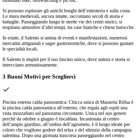
mountain bike, birdwatching e pic-nic.
Si possono esplorare gli antichi borghi dell’entroterra e sulla costa.
Le mura medievali, ancora intatte, raccontano secoli di storia e
battaglie. Passeggiando lungo le strette vie dei centri storici, si
respirano atmosfere d’altri tempi, tra case bianche e chiese barocche.
In estate, il Salento si anima di eventi e manifestazioni, numerosi
mercatini artigianali e sagre gastronomiche, dove si possono gustare
le specialità locali.
Il Salento ti stupirà per il suo fascino unico, dove natura e storia si
intrecciano armoniosamente.
3 Buoni Motivi per Sceglierci
Piscina esterna calda panoramica: Chicca unica di Masseria Rifisa è
la piscina calda panoramica all’esterno, che regala agli ospiti una
vista mozzafiato sul panorama circostante. Unica nel suo genere
perché da ottobre a giugno è riscaldata. Incastonata al centro
dell’ampio giardino, all’ombra dell’agrumeto, è il luogo ideale per
coloro che vogliono godere del relax e del silenzio della campagna
salentina. Dopo una giornata trascorsa passeggiando nel centro