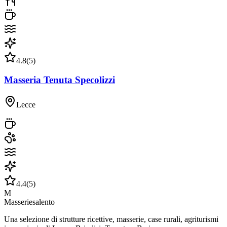
4.8
(
5
)
Masseria Tenuta Specolizzi
Lecce
4.4
(
5
)
M
Masseriesalento
Una selezione di strutture ricettive, masserie, case rurali, agriturismi