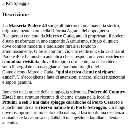
3 Km Spiaggia
Descrizione
La Masseria Podere 40
sorge all’interno di una masseria storica,
originariamente parte della Riforma Agraria del dopoguerra.
Recuperato con cura da
Marco e Catia
, attuali proprietari, il podere
è stato trasformato in uno stupendo Agriturismo, rifugio di quiete
dove comfort moderni e tradizione rurale si fondono
armoniosamente. Oltre al comfort, ciò che rende unica la vacanza al
Podere 40 è l’atmosfera autentica che si respira: una vera
residenza
contadina rivisitata
, dove il tempo scorre lento, tra chiacchiere
sotto il pergolato e passeggiate al tramonto tra gli ulivi.
Come dicono Marco e Catia,
“qui si arriva clienti e si riparte
amici”
. Un’accoglienza fatta di attenzioni sincere, silenzi rigeneranti
e sapori genuini.
Immerso nella quiete della campagna salentina,
Podere 40 Country
Hotel
è una struttura ricettiva di charme situata nella località
Pittuini
, a
soli 3 km dalle spiagge caraibiche di Porto Cesareo
e
a pochi minuti dalla
riserva naturale di Porto Selvaggio
. Un luogo
dove riscoprire il ritmo lento della natura, il fascino di una residenza
contadina e la calorosa ospitalità di una gestione familiare attenta e
autentica.