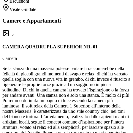
Escursioni
Visite Guidate
Camere e Appartamenti
+
4
CAMERA QUADRUPLA SUPERIOR NR. 01
Camera
Se la stanza di una masseria potesse parlare ti racconterebbe della
felicità di piccoli grandi momenti di svago e relax, di chi ha varcato
quella soglia con una nuova vita in grembo, di chi invece è riuscito a
rigenerare le proprie forze grazie ad un soggiorno in piena
solitudine. Di chi in quella camera ha trovato l’ispirazione o la forza
per andare avanti. Una stanza non è solo una stanza. È molto di più!
Potremmo definirla un bagno di luce essendo la camera più
luminosa. Il soft relax della Camera 1 Superior, all’interno della
nostra Masseria, è caratterizzata da uno stile country chic, nei toni
del bianco e tortora. L’arredamento, realizzato dalle sapienti mani di
artigiani locali, segue il concept comune d’ispirazione per l’intera
struttura, votato al relax ed alla semplicità, per lasciare spazio alle
emozioni dell’ospite. Prenota questa camera in masseria per godere