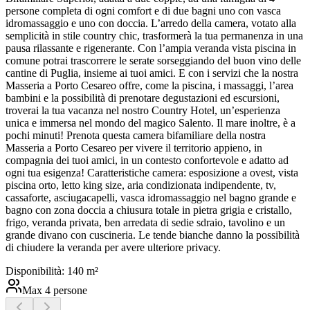
persone completa di ogni comfort e di due bagni uno con vasca
idromassaggio e uno con doccia. L’arredo della camera, votato alla
semplicità in stile country chic, trasformerà la tua permanenza in una
pausa rilassante e rigenerante. Con l’ampia veranda vista piscina in
comune potrai trascorrere le serate sorseggiando del buon vino delle
cantine di Puglia, insieme ai tuoi amici. E con i servizi che la nostra
Masseria a Porto Cesareo offre, come la piscina, i massaggi, l’area
bambini e la possibilità di prenotare degustazioni ed escursioni,
troverai la tua vacanza nel nostro Country Hotel, un’esperienza
unica e immersa nel mondo del magico Salento. Il mare inoltre, è a
pochi minuti! Prenota questa camera bifamiliare della nostra
Masseria a Porto Cesareo per vivere il territorio appieno, in
compagnia dei tuoi amici, in un contesto confortevole e adatto ad
ogni tua esigenza! Caratteristiche camera: esposizione a ovest, vista
piscina orto, letto king size, aria condizionata indipendente, tv,
cassaforte, asciugacapelli, vasca idromassaggio nel bagno grande e
bagno con zona doccia a chiusura totale in pietra grigia e cristallo,
frigo, veranda privata, ben arredata di sedie sdraio, tavolino e un
grande divano con cuscineria. Le tende bianche danno la possibilità
di chiudere la veranda per avere ulteriore privacy.
Disponibilità:
1
40
m²
Max
4
persone