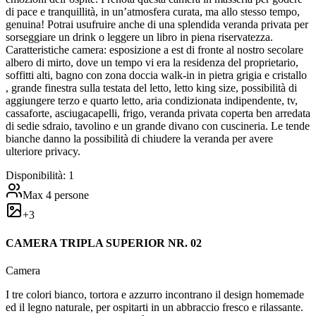
di pace e tranquillità, in un’atmosfera curata, ma allo stesso tempo,
genuina! Potrai usufruire anche di una splendida veranda privata per
sorseggiare un drink o leggere un libro in piena riservatezza.
Caratteristiche camera: esposizione a est di fronte al nostro secolare
albero di mirto, dove un tempo vi era la residenza del proprietario,
soffitti alti, bagno con zona doccia walk-in in pietra grigia e cristallo
, grande finestra sulla testata del letto, letto king size, possibilità di
aggiungere terzo e quarto letto, aria condizionata indipendente, tv,
cassaforte, asciugacapelli, frigo, veranda privata coperta ben arredata
di sedie sdraio, tavolino e un grande divano con cuscineria. Le tende
bianche danno la possibilità di chiudere la veranda per avere
ulteriore privacy.
Disponibilità:
1
Max
4
persone
+
3
CAMERA TRIPLA SUPERIOR NR. 02
Camera
I tre colori bianco, tortora e azzurro incontrano il design homemade
ed il legno naturale, per ospitarti in un abbraccio fresco e rilassante.