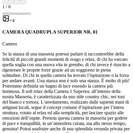
1
/
6
+
4
CAMERA QUADRUPLA SUPERIOR NR. 01
Camera
Se la stanza di una masseria potesse parlare ti racconterebbe della
felicità di piccoli grandi momenti di svago e relax, di chi ha varcato
quella soglia con una nuova vita in grembo, di chi invece è riuscito a
rigenerare le proprie forze grazie ad un soggiorno in piena
solitudine. Di chi in quella camera ha trovato l’ispirazione o la forza
per andare avanti. Una stanza non è solo una stanza. È molto di più!
Potremmo definirla un bagno di luce essendo la camera più
luminosa. Il soft relax della Camera 1 Superior, all’interno della
nostra Masseria, è caratterizzata da uno stile country chic, nei toni
del bianco e tortora. L’arredamento, realizzato dalle sapienti mani di
artigiani locali, segue il concept comune d’ispirazione per l’intera
struttura, votato al relax ed alla semplicità, per lasciare spazio alle
emozioni dell’ospite. Prenota questa camera in masseria per godere
di pace e tranquillità, in un’atmosfera curata, ma allo stesso tempo,
genuina! Potrai usufruire anche di una splendida veranda privata per