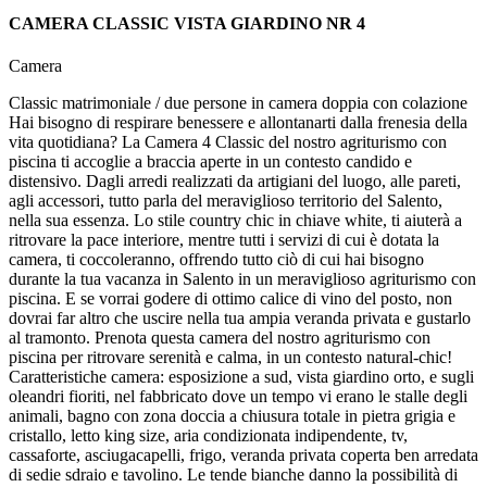
CAMERA CLASSIC VISTA GIARDINO NR 4
Camera
Classic matrimoniale / due persone in camera doppia con colazione
Hai bisogno di respirare benessere e allontanarti dalla frenesia della
vita quotidiana? La Camera 4 Classic del nostro agriturismo con
piscina ti accoglie a braccia aperte in un contesto candido e
distensivo. Dagli arredi realizzati da artigiani del luogo, alle pareti,
agli accessori, tutto parla del meraviglioso territorio del Salento,
nella sua essenza. Lo stile country chic in chiave white, ti aiuterà a
ritrovare la pace interiore, mentre tutti i servizi di cui è dotata la
camera, ti coccoleranno, offrendo tutto ciò di cui hai bisogno
durante la tua vacanza in Salento in un meraviglioso agriturismo con
piscina. E se vorrai godere di ottimo calice di vino del posto, non
dovrai far altro che uscire nella tua ampia veranda privata e gustarlo
al tramonto. Prenota questa camera del nostro agriturismo con
piscina per ritrovare serenità e calma, in un contesto natural-chic!
Caratteristiche camera: esposizione a sud, vista giardino orto, e sugli
oleandri fioriti, nel fabbricato dove un tempo vi erano le stalle degli
animali, bagno con zona doccia a chiusura totale in pietra grigia e
cristallo, letto king size, aria condizionata indipendente, tv,
cassaforte, asciugacapelli, frigo, veranda privata coperta ben arredata
di sedie sdraio e tavolino. Le tende bianche danno la possibilità di