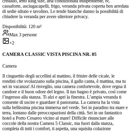
cristallo, letto king size, aria condizionata indipendente, tv,
cassaforte, asciugacapelli, frigo, veranda privata coperta ben arredata
di sedie sdraio e tavolino. Le tende bianche danno la possibilità di
chiudere la veranda per avere ulteriore privacy.
Disponibilità:
1
20
m²
Max
3
persone
+
2
CAMERA CLASSIC VISTA PISCINA NR. 05
Camera
Il cinguettio degli uccellini al mattino, il frinire delle cicale, le
rondini che svolazzano sulla piscina, il gallo canta, è mattina, ma tu
sei in vacanza! Al risveglio, una camera confortevole, dove regna il
candore e il buon odore del legno. Il tuo bagno è privato, così come
l’ingresso alla stanza. Ti alzi e apri la finestra. L’ampia veranda ti
consente di uscire e guardare il panorama. La camera ha la vista
sulla bellissima piscina immersa nel verde. Sei in paradiso tra mare e
terra, lontano dalle preoccupazioni della città. Sei in un fantastico
hotel a Porto Cesareo vicino al mare! Difficile rinunciare alle
coccole della nostra Camera 5 Classic, ma fuori dalla stanza,
completa di tutti i comfort, ti aspetta, una squisita colazione