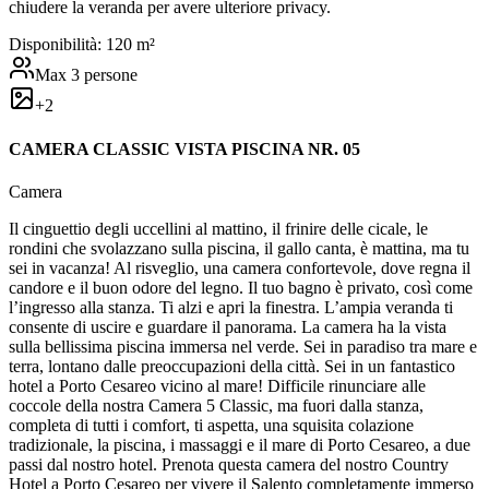
chiudere la veranda per avere ulteriore privacy.
Disponibilità:
1
20
m²
Max
3
persone
+
2
CAMERA CLASSIC VISTA PISCINA NR. 05
Camera
Il cinguettio degli uccellini al mattino, il frinire delle cicale, le
rondini che svolazzano sulla piscina, il gallo canta, è mattina, ma tu
sei in vacanza! Al risveglio, una camera confortevole, dove regna il
candore e il buon odore del legno. Il tuo bagno è privato, così come
l’ingresso alla stanza. Ti alzi e apri la finestra. L’ampia veranda ti
consente di uscire e guardare il panorama. La camera ha la vista
sulla bellissima piscina immersa nel verde. Sei in paradiso tra mare e
terra, lontano dalle preoccupazioni della città. Sei in un fantastico
hotel a Porto Cesareo vicino al mare! Difficile rinunciare alle
coccole della nostra Camera 5 Classic, ma fuori dalla stanza,
completa di tutti i comfort, ti aspetta, una squisita colazione
tradizionale, la piscina, i massaggi e il mare di Porto Cesareo, a due
passi dal nostro hotel. Prenota questa camera del nostro Country
Hotel a Porto Cesareo per vivere il Salento completamente immerso