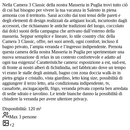
Nella Camera 3 Classic della nostra Masseria in Puglia trovi tutto ciò
di cui hai bisogno per vivere la tua vacanza in Salento in piena
armonia con il territorio. Sarai accolto dai toni tenui delle pareti e
degli elementi di design realizzati da artigiani locali, incuriosito dagli
accessori, che richiamano le antiche tradizioni del luogo, coccolato
dai dolci suoni della campagna che arrivano dall’esterno della
masseria. Seppur semplice e lineare, lo stile country chic della
Camera 3 Classic, offre, nei suoi arredi, ogni comfort, incluso il
bagno privato, l’ampia veranda e l’ingresso indipendente. Prenota
questa camera della nostra Masseria in Puglia per sperimentare una
nuova sensazione di relax in un contesto confortevole e adatto ad
ogni tua esigenza! Caratteristiche camera: esposizione a est, sud-est,
di fronte ai nostri alberi di fichidindia, nel fabbricato dove un tempo
vi erano le stalle degli animali, bagno con zona doccia walk-in in
pietra grigia e cristallo, vista giardino, letto king size, possibilità di
aggiungere il terzo letto, aria condizionata indipendente, tv,
cassaforte, asciugacapelli, frigo, veranda privata coperta ben arredata
di sedie sdraio e tavolino. Le tende bianche danno la possibilità di
chiudere la veranda per avere ulteriore privacy.
Disponibilità:
1
20
m²
Max
3
persone
+
2