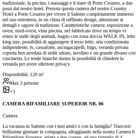
tradizionale, la piscina, i massaggi e il mare di Porto Cesareo, a due
passi dal nostro hotel. Prenota questa camera del nostro Country
Hotel a Porto Cesareo per vivere il Salento completamente immerso
nel suo entroterra, in un clima di raffinato design, attenzione ai
dettagli e sapore di tradizione. Caratteristiche camera: esposizione a
ovest, nord-ovest, vista piscina, nel fabbricato dove un tempo vi
erano le stalle degli animali, bagno con zona doccia WALK IN, letto
king size, possibilità di aggiungere il terzo letto, aria condizionata
indipendente, tv, cassaforte, asciugacapelli, frigo, veranda privata
coperta ben arredata di sedie sdraio, tavolino e un grande divano con
cuscineria. Le tende bianche danno la possibilità di chiudere la
veranda per avere ulteriore privacy.
Disponibilità:
1
20
m²
Max
3
persone
+
3
CAMERA BIFAMILIARE SUPERIOR NR. 06
Camera
La vacanza in Salento con i tuoi amici o con la famiglia? Trascorri
bellissime giornate in compagnia, alloggiando nella nostra Camera 6
Bifamiliare Superior, adatta a due coppie, ad una famiglia di 4