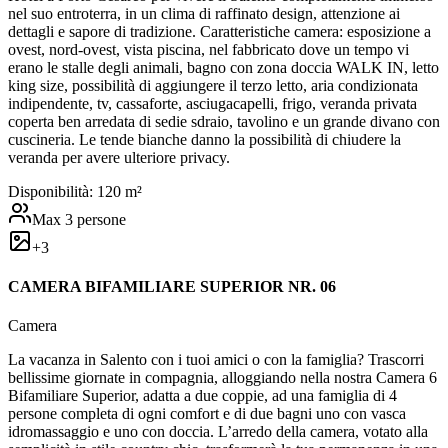
nel suo entroterra, in un clima di raffinato design, attenzione ai
dettagli e sapore di tradizione. Caratteristiche camera: esposizione a
ovest, nord-ovest, vista piscina, nel fabbricato dove un tempo vi
erano le stalle degli animali, bagno con zona doccia WALK IN, letto
king size, possibilità di aggiungere il terzo letto, aria condizionata
indipendente, tv, cassaforte, asciugacapelli, frigo, veranda privata
coperta ben arredata di sedie sdraio, tavolino e un grande divano con
cuscineria. Le tende bianche danno la possibilità di chiudere la
veranda per avere ulteriore privacy.
Disponibilità:
1
20
m²
Max
3
persone
+
3
CAMERA BIFAMILIARE SUPERIOR NR. 06
Camera
La vacanza in Salento con i tuoi amici o con la famiglia? Trascorri
bellissime giornate in compagnia, alloggiando nella nostra Camera 6
Bifamiliare Superior, adatta a due coppie, ad una famiglia di 4
persone completa di ogni comfort e di due bagni uno con vasca
idromassaggio e uno con doccia. L’arredo della camera, votato alla