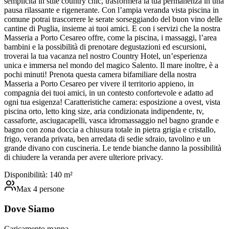
semplicità in stile country chic, trasformerà la tua permanenza in una
pausa rilassante e rigenerante. Con l’ampia veranda vista piscina in
comune potrai trascorrere le serate sorseggiando del buon vino delle
cantine di Puglia, insieme ai tuoi amici. E con i servizi che la nostra
Masseria a Porto Cesareo offre, come la piscina, i massaggi, l’area
bambini e la possibilità di prenotare degustazioni ed escursioni,
troverai la tua vacanza nel nostro Country Hotel, un’esperienza
unica e immersa nel mondo del magico Salento. Il mare inoltre, è a
pochi minuti! Prenota questa camera bifamiliare della nostra
Masseria a Porto Cesareo per vivere il territorio appieno, in
compagnia dei tuoi amici, in un contesto confortevole e adatto ad
ogni tua esigenza! Caratteristiche camera: esposizione a ovest, vista
piscina orto, letto king size, aria condizionata indipendente, tv,
cassaforte, asciugacapelli, vasca idromassaggio nel bagno grande e
bagno con zona doccia a chiusura totale in pietra grigia e cristallo,
frigo, veranda privata, ben arredata di sedie sdraio, tavolino e un
grande divano con cuscineria. Le tende bianche danno la possibilità
di chiudere la veranda per avere ulteriore privacy.
Disponibilità:
1
40
m²
Max
4
persone
Dove Siamo
Caricamento mappa...