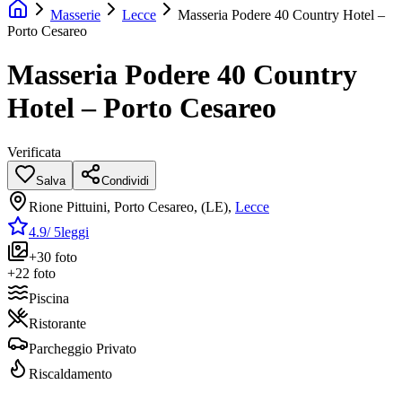
Masserie
Lecce
Masseria Podere 40 Country Hotel –
Porto Cesareo
Masseria Podere 40 Country
Hotel – Porto Cesareo
Verificata
Salva
Condividi
Rione Pittuini, Porto Cesareo, (LE)
,
Lecce
4.9
/ 5
leggi
+
30
foto
+
22
foto
Piscina
Ristorante
Parcheggio Privato
Riscaldamento