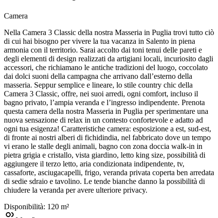
Camera
Nella Camera 3 Classic della nostra Masseria in Puglia trovi tutto ciò
di cui hai bisogno per vivere la tua vacanza in Salento in piena
armonia con il territorio. Sarai accolto dai toni tenui delle pareti e
degli elementi di design realizzati da artigiani locali, incuriosito dagli
accessori, che richiamano le antiche tradizioni del luogo, coccolato
dai dolci suoni della campagna che arrivano dall’esterno della
masseria. Seppur semplice e lineare, lo stile country chic della
Camera 3 Classic, offre, nei suoi arredi, ogni comfort, incluso il
bagno privato, l’ampia veranda e l’ingresso indipendente. Prenota
questa camera della nostra Masseria in Puglia per sperimentare una
nuova sensazione di relax in un contesto confortevole e adatto ad
ogni tua esigenza! Caratteristiche camera: esposizione a est, sud-est,
di fronte ai nostri alberi di fichidindia, nel fabbricato dove un tempo
vi erano le stalle degli animali, bagno con zona doccia walk-in in
pietra grigia e cristallo, vista giardino, letto king size, possibilità di
aggiungere il terzo letto, aria condizionata indipendente, tv,
cassaforte, asciugacapelli, frigo, veranda privata coperta ben arredata
di sedie sdraio e tavolino. Le tende bianche danno la possibilità di
chiudere la veranda per avere ulteriore privacy.
Disponibilità:
1
20
m²