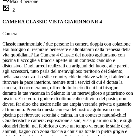
Max
3
persone
+
2
CAMERA CLASSIC VISTA GIARDINO NR 4
Camera
Classic matrimoniale / due persone in camera doppia con colazione
Hai bisogno di respirare benessere e allontanarti dalla frenesia della
vita quotidiana? La Camera 4 Classic del nostro agriturismo con
piscina ti accoglie a braccia aperte in un contesto candido e
distensivo. Dagli arredi realizzati da artigiani del luogo, alle pareti,
agli accessori, tutto parla del meraviglioso territorio del Salento,
nella sua essenza. Lo stile country chic in chiave white, ti aiuterà a
ritrovare la pace interiore, mentre tutti i servizi di cui è dotata la
camera, ti coccoleranno, offrendo tutto ciò di cui hai bisogno
durante la tua vacanza in Salento in un meraviglioso agriturismo con
piscina. E se vorrai godere di ottimo calice di vino del posto, non
dovrai far altro che uscire nella tua ampia veranda privata e gustarlo
al tramonto. Prenota questa camera del nostro agriturismo con
piscina per ritrovare serenità e calma, in un contesto natural-chic!
Caratteristiche camera: esposizione a sud, vista giardino orto, e sugli
oleandri fioriti, nel fabbricato dove un tempo vi erano le stalle degli
animali, bagno con zona doccia a chiusura totale in pietra grigia e