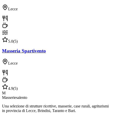
Lecce
5.0
(
5
)
Masseria Spartivento
Lecce
4.9
(
5
)
M
Masseriesalento
Una selezione di strutture ricettive, masserie, case rurali, agriturismi
in provincia di Lecce, Brindisi, Taranto e Bari.