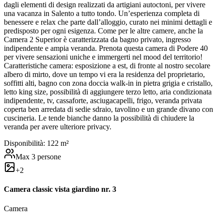
dagli elementi di design realizzati da artigiani autoctoni, per vivere
una vacanza in Salento a tutto tondo. Un’esperienza completa di
benessere e relax che parte dall’alloggio, curato nei minimi dettagli e
predisposto per ogni esigenza. Come per le altre camere, anche la
Camera 2 Superior è caratterizzata da bagno privato, ingresso
indipendente e ampia veranda. Prenota questa camera di Podere 40
per vivere sensazioni uniche e immergerti nel mood del territorio!
Caratteristiche camera: esposizione a est, di fronte al nostro secolare
albero di mirto, dove un tempo vi era la residenza del proprietario,
soffitti alti, bagno con zona doccia walk-in in pietra grigia e cristallo,
letto king size, possibilità di aggiungere terzo letto, aria condizionata
indipendente, tv, cassaforte, asciugacapelli, frigo, veranda privata
coperta ben arredata di sedie sdraio, tavolino e un grande divano con
cuscineria. Le tende bianche danno la possibilità di chiudere la
veranda per avere ulteriore privacy.
Disponibilità:
1
22
m²
Max
3
persone
+
2
Camera classic vista giardino nr. 3
Camera