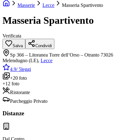
Masserie
Lecce
Masseria Spartivento
Masseria Spartivento
Verificata
Salva
Condividi
Sp 366 – Litoranea Torre dell’Orso – Otranto 73026
Melendugno (LE)
,
Lecce
4.9
/ 5
leggi
+
20
foto
+
12
foto
Ristorante
Parcheggio Privato
Distanze
Dal Centro